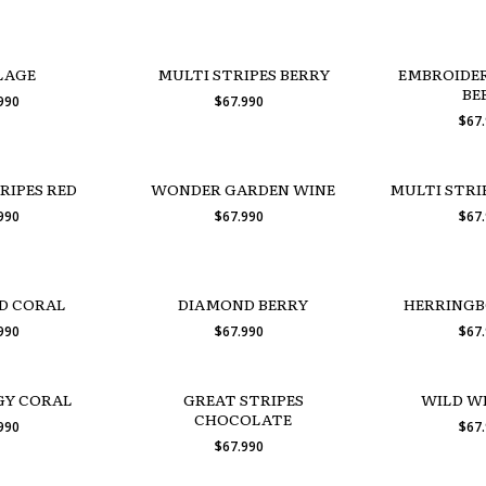
LAGE
MULTI STRIPES BERRY
EMBROIDER
BE
.990
$67.990
$67
RIPES RED
WONDER GARDEN WINE
MULTI STR
.990
$67.990
$67
D CORAL
DIAMOND BERRY
HERRINGB
.990
$67.990
$67
GY CORAL
GREAT STRIPES
WILD W
CHOCOLATE
.990
$67
$67.990