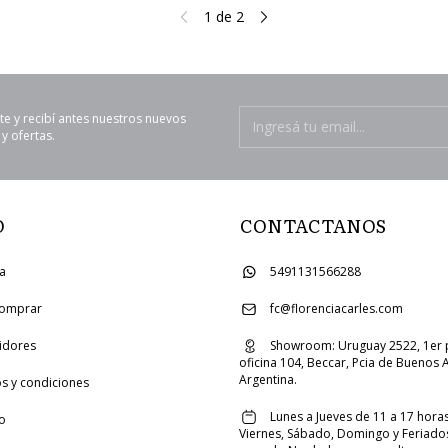
1
de
2
te y recibí antes nuestros nuevos
y ofertas.
O
CONTACTANOS
ia
5491131566288
omprar
fc@florenciacarles.com
uidores
Showroom: Uruguay 2522, 1er 
oficina 104, Beccar, Pcia de Buenos A
Argentina.
s y condiciones
Lunes a Jueves de 11 a 17 horas
o
Viernes, Sábado, Domingo y Feriado