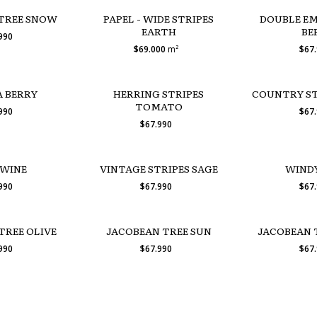
TREE SNOW
PAPEL - WIDE STRIPES
DOUBLE E
EARTH
BE
.990
$69.000
m²
$67
 BERRY
HERRING STRIPES
COUNTRY ST
TOMATO
.990
$67
$67.990
 WINE
VINTAGE STRIPES SAGE
WIND
.990
$67.990
$67
TREE OLIVE
JACOBEAN TREE SUN
JACOBEAN 
.990
$67.990
$67