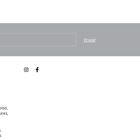
piso,
ires,
.
s