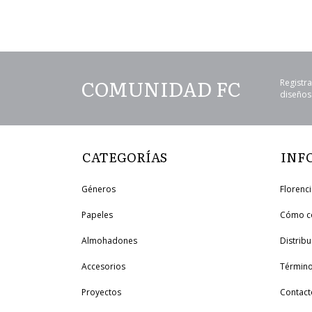
COMUNIDAD FC
Registra
diseños 
CATEGORÍAS
INF
Géneros
Florenc
Papeles
Cómo c
Almohadones
Distrib
Accesorios
Término
Proyectos
Contact