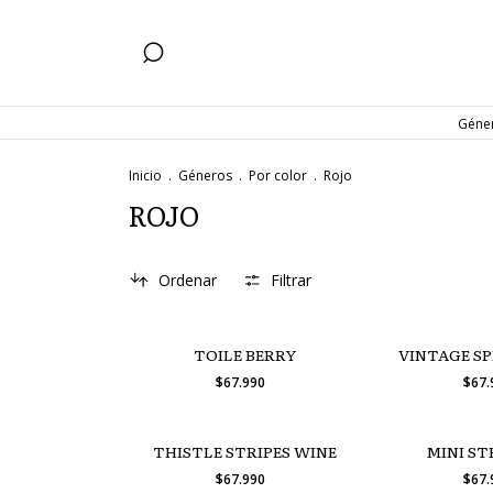
Géne
Inicio
.
Géneros
.
Por color
.
Rojo
ROJO
Ordenar
Filtrar
TOILE BERRY
VINTAGE SP
$67.990
$67
THISTLE STRIPES WINE
MINI ST
$67.990
$67