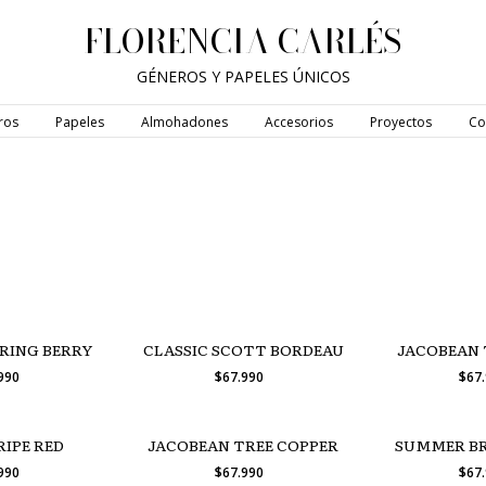
FLORENCIA CARLÉS
GÉNEROS Y PAPELES ÚNICOS
ros
Papeles
Almohadones
Accesorios
Proyectos
Co
RING BERRY
CLASSIC SCOTT BORDEAU
JACOBEAN 
.990
$67.990
$67
RIPE RED
JACOBEAN TREE COPPER
SUMMER BR
.990
$67.990
$67